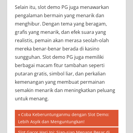
Selain itu, slot demo PG juga menawarkan
pengalaman bermain yang menarik dan
menghibur. Dengan tema yang beragam,
grafis yang menarik, dan efek suara yang
realistis, pemain akan merasa seolah-olah
mereka benar-benar berada di kasino
sungguhan. Slot demo PG juga memiliki
berbagai macam fitur tambahan seperti
putaran gratis, simbol liar, dan perkalian
kemenangan yang membuat permainan
semakin menarik dan meningkatkan peluang
untuk menang.
Navigasi
Previous
Coba Keberuntunganmu dengan Slot Demo:
Post:
Lebih Asyik dan Menguntungkan!
pos
Next
Slot Gacor Hari Ini: Siap-siap Menang Besar di