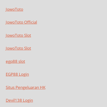
JowoToto
JowoToto Official
JowoToto Slot
JowoToto Slot
egp88 slot
EGP88 Login
Situs Pengeluaran HK
Devil138 Login