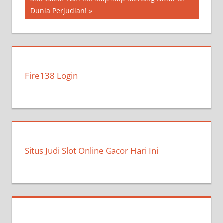
Post:
Dunia Perjudian!
Fire138 Login
Situs Judi Slot Online Gacor Hari Ini