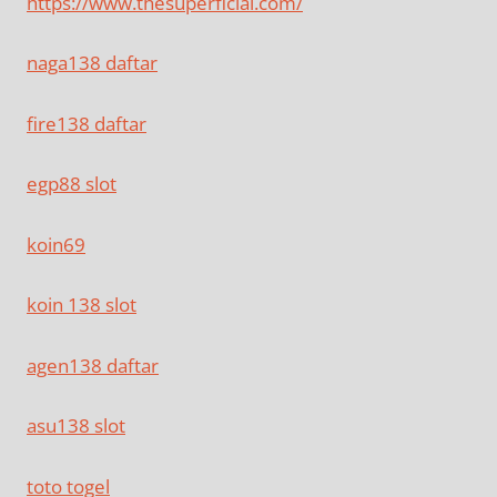
https://www.thesuperficial.com/
naga138 daftar
fire138 daftar
egp88 slot
koin69
koin 138 slot
agen138 daftar
asu138 slot
toto togel