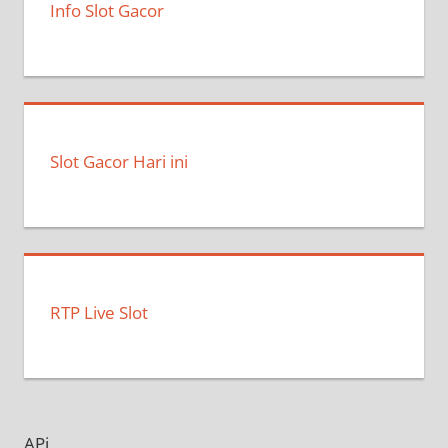
Info Slot Gacor
Slot Gacor Hari ini
RTP Live Slot
APi