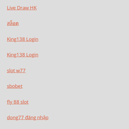
Live Draw HK
สล็อต
King138 Login
King138 Login
slot w77
sbobet
fly 88 slot
dong77 đăng nhập