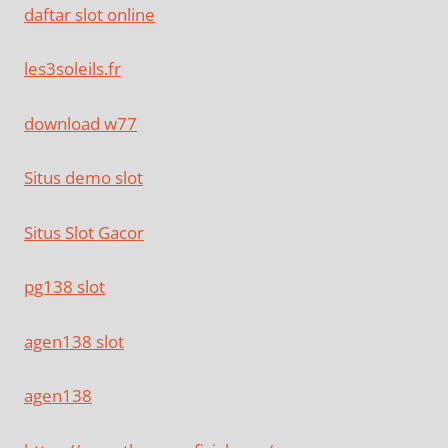
daftar slot online
les3soleils.fr
download w77
Situs demo slot
Situs Slot Gacor
pg138 slot
agen138 slot
agen138