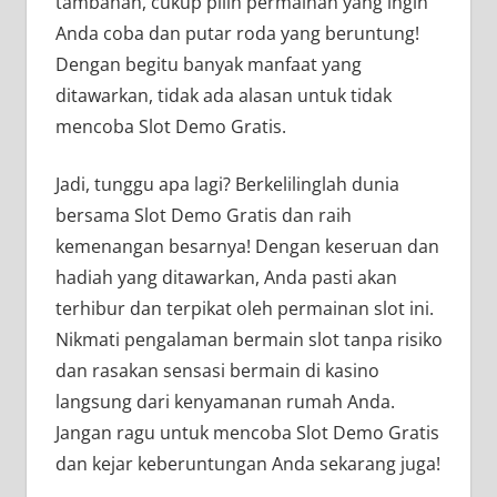
tambahan, cukup pilih permainan yang ingin
Anda coba dan putar roda yang beruntung!
Dengan begitu banyak manfaat yang
ditawarkan, tidak ada alasan untuk tidak
mencoba Slot Demo Gratis.
Jadi, tunggu apa lagi? Berkelilinglah dunia
bersama Slot Demo Gratis dan raih
kemenangan besarnya! Dengan keseruan dan
hadiah yang ditawarkan, Anda pasti akan
terhibur dan terpikat oleh permainan slot ini.
Nikmati pengalaman bermain slot tanpa risiko
dan rasakan sensasi bermain di kasino
langsung dari kenyamanan rumah Anda.
Jangan ragu untuk mencoba Slot Demo Gratis
dan kejar keberuntungan Anda sekarang juga!