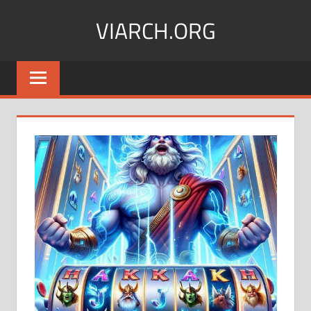
Skip
VIARCH.ORG
to
content
viarch.org