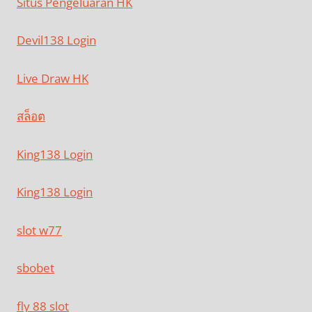
Situs Pengeluaran HK
Devil138 Login
Live Draw HK
สล็อต
King138 Login
King138 Login
slot w77
sbobet
fly 88 slot