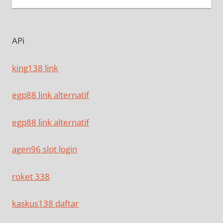
APi
king138 link
egp88 link alternatif
egp88 link alternatif
agen96 slot login
roket 338
kaskus138 daftar