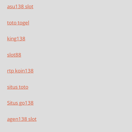
asu138 slot
toto togel
king138
slot88
rtp koin138
situs toto
Situs go138
agen138 slot