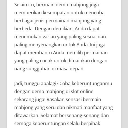
Selain itu, bermain demo mahjong juga
memberikan kesempatan untuk mencoba
berbagai jenis permainan mahjong yang
berbeda. Dengan demikian, Anda dapat
menemukan varian yang paling sesuai dan
paling menyenangkan untuk Anda. Ini juga
dapat membantu Anda memilih permainan
yang paling cocok untuk dimainkan dengan
uang sungguhan di masa depan.
Jadi, tunggu apalagi? Coba keberuntunganmu
dengan demo mahjong di slot online
sekarang juga! Rasakan sensasi bermain
mahjong yang seru dan nikmati manfaat yang
ditawarkan. Selamat bersenang-senang dan
semoga keberuntungan selalu berpihak