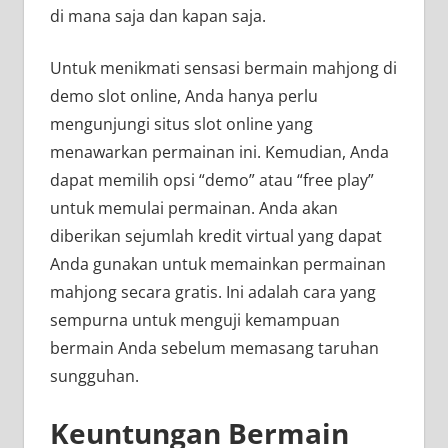
di mana saja dan kapan saja.
Untuk menikmati sensasi bermain mahjong di
demo slot online, Anda hanya perlu
mengunjungi situs slot online yang
menawarkan permainan ini. Kemudian, Anda
dapat memilih opsi “demo” atau “free play”
untuk memulai permainan. Anda akan
diberikan sejumlah kredit virtual yang dapat
Anda gunakan untuk memainkan permainan
mahjong secara gratis. Ini adalah cara yang
sempurna untuk menguji kemampuan
bermain Anda sebelum memasang taruhan
sungguhan.
Keuntungan Bermain