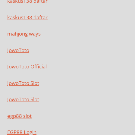
kaskus138 daftar
kaskus138 daftar
mahjong ways
JowoToto
JowoToto Official
JowoToto Slot
JowoToto Slot
egp88 slot
EGP88 Login