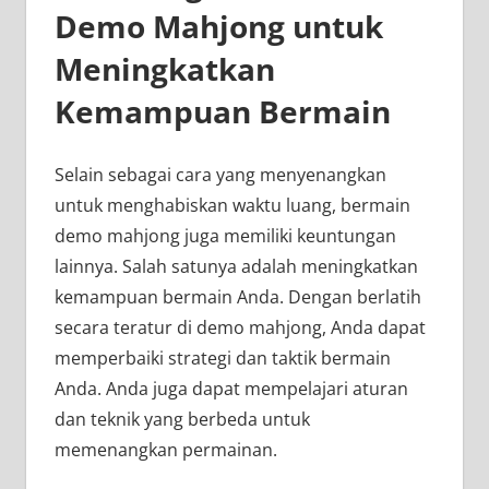
Demo Mahjong untuk
Meningkatkan
Kemampuan Bermain
Selain sebagai cara yang menyenangkan
untuk menghabiskan waktu luang, bermain
demo mahjong juga memiliki keuntungan
lainnya. Salah satunya adalah meningkatkan
kemampuan bermain Anda. Dengan berlatih
secara teratur di demo mahjong, Anda dapat
memperbaiki strategi dan taktik bermain
Anda. Anda juga dapat mempelajari aturan
dan teknik yang berbeda untuk
memenangkan permainan.