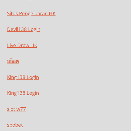
Situs Pengeluaran HK
Devil138 Login
Live Draw HK
สล็อต
King138 Login
King138 Login
slot w77
sbobet